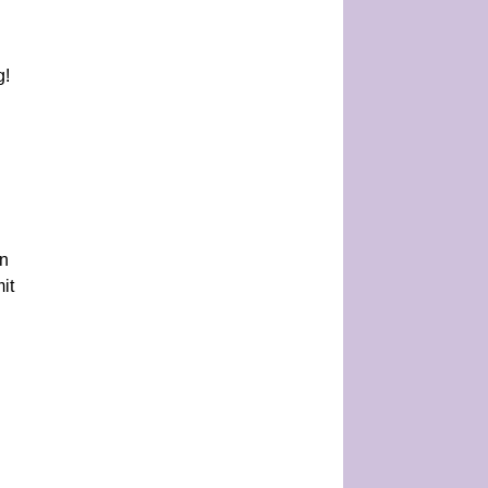
g!
on
it