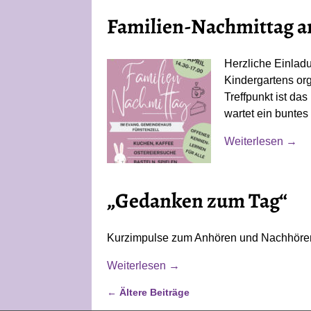
Familien-Nachmittag am
Herzliche Einladu
Kindergartens org
Treffpunkt ist d
wartet ein bunte
Weiterlesen →
„Gedanken zum Tag“
Kurzimpulse zum Anhören und Nachhören
Weiterlesen →
←
Ältere Beiträge
Artikelnavigation