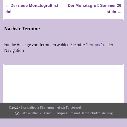
←
Der neue Monatsgruß ist
Der Monatsgruß Sommer 26
Artikelnavigation
da!
ist da
→
Nächste Termine
Für die Anzeige von Terminen wählen Sie bitte "
Termine
" in der
Navigation.
©2026 -
Evangelische Kirchengemeinde Fürstenzell
-
Weaver Xtreme Theme
Impressum und Datenschutzerklärung